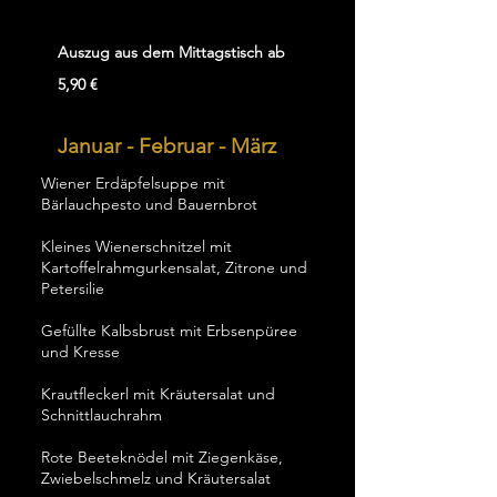
Auszug aus dem Mittagstisch
ab
5,90 €
Januar - Februar - März
Wiener Erdäpfelsuppe mit
Bärlauchpesto und Bauernbrot
Kleines Wienerschnitzel mit
Kartoffelrahmgurkensalat, Zitrone und
Petersilie
Gefüllte Kalbsbrust mit Erbsenpüree
und Kresse
Krautfleckerl mit Kräutersalat und
Schnittlauchrahm
Rote Beeteknödel mit Ziegenkäse,
Zwiebelschmelz und Kräutersalat