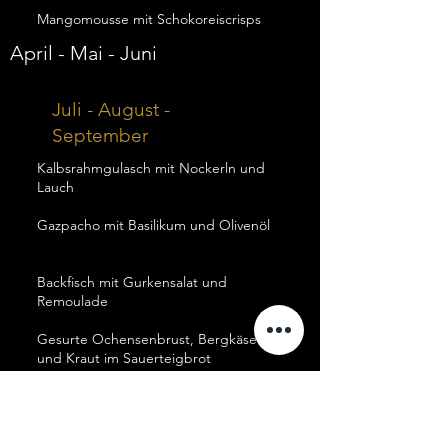
Mangomousse mit Schokoreiscrisps
April - Mai - Juni
Juli - August -
September
Kalbsrahmgulasch mit Nockerln und
Lauch
Gazpacho mit Basilikum und Olivenöl
Backfisch mit Gurkensalat und
Remoulade
Gesurte Ochensenbrust, Bergkäse
und Kraut im Sauerteigbrot
Gegrillter Schweinenacken mit
Kartoffelstampf, Chimi Churri und
Salat