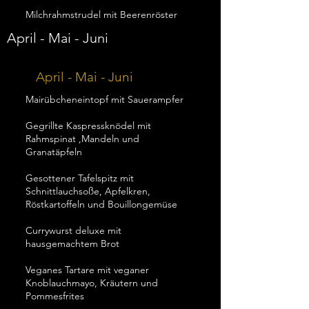
Milchrahmstrudel mit Beerenröster
April - Mai - Juni
April - Mai - Juni
Mairübcheneintopf mit Sauerampfer
Gegrillte Kaspressknödel mit
Rahmspinat ,Mandeln und
Granatäpfeln
Gesottener Tafelspitz mit
Schnittlauchsoße, Apfelkren,
Röstkartoffeln und Bouillongemüse
Currywurst deluxe mit
hausgemachtem Brot
Veganes Tartare mit veganer
Knoblauchmayo, Kräutern und
Pommesfrites